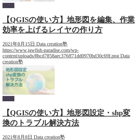
QGIS
【QGISの使い方】地形図を編集、作業
効率を上げるレイヤの作り方
2021年8月15日
Data creation塾
https://www.jawfish-paradise.com/wp-
content/uploads/8bcd7858aec376ff71dd0970bd30c69f.png
Data
creation塾
QGIS
【QGISの使い方】地形図設定・shp変
換のトラブル解決方法
2021年8月8日
Data creation塾