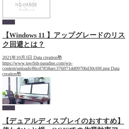
TOOL
【Windows 11 】アップグレードのリス
ク回避とは？
2021年10月3日
Data creation塾
https://www.jawfish-paradise.com/wp-
content/uploads/8bcd7858aec376ff71dd0970bd30c69f.png
Data
creation塾
TOOL
【デュアルディスプレイのおすすめ】