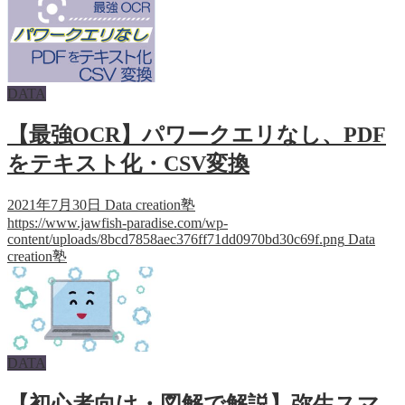
DATA
【最強OCR】パワークエリなし、PDF
をテキスト化・CSV変換
2021年7月30日
Data creation塾
https://www.jawfish-paradise.com/wp-
content/uploads/8bcd7858aec376ff71dd0970bd30c69f.png
Data
creation塾
DATA
【初心者向け・図解で解説】弥生スマ