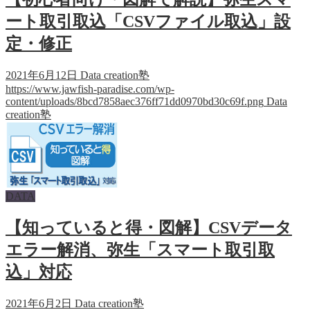
ート取引取込「CSVファイル取込」設
定・修正
2021年6月12日
Data creation塾
https://www.jawfish-paradise.com/wp-
content/uploads/8bcd7858aec376ff71dd0970bd30c69f.png
Data
creation塾
DATA
【知っていると得・図解】CSVデータ
エラー解消、弥生「スマート取引取
込」対応
2021年6月2日
Data creation塾