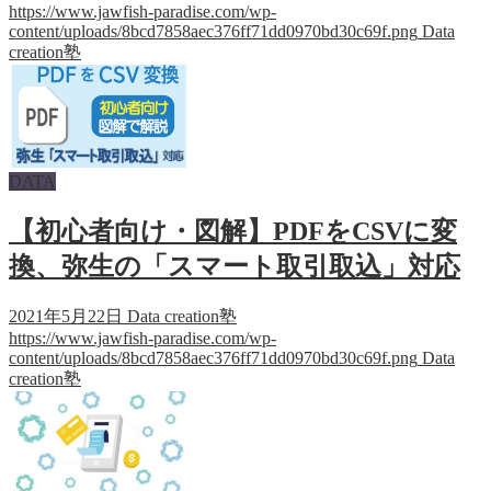
https://www.jawfish-paradise.com/wp-
content/uploads/8bcd7858aec376ff71dd0970bd30c69f.png
Data
creation塾
DATA
【初心者向け・図解】PDFをCSVに変
換、弥生の「スマート取引取込」対応
2021年5月22日
Data creation塾
https://www.jawfish-paradise.com/wp-
content/uploads/8bcd7858aec376ff71dd0970bd30c69f.png
Data
creation塾