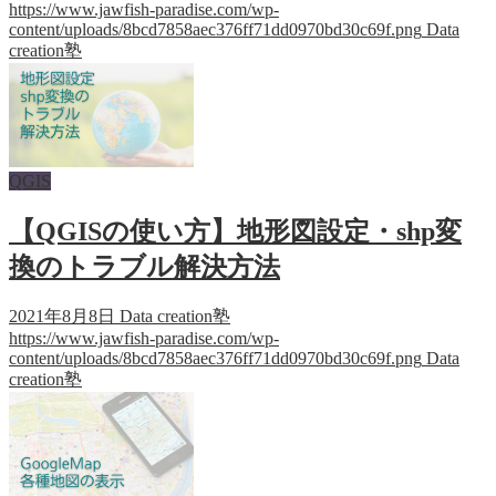
https://www.jawfish-paradise.com/wp-
content/uploads/8bcd7858aec376ff71dd0970bd30c69f.png
Data
creation塾
QGIS
【QGISの使い方】地形図設定・shp変
換のトラブル解決方法
2021年8月8日
Data creation塾
https://www.jawfish-paradise.com/wp-
content/uploads/8bcd7858aec376ff71dd0970bd30c69f.png
Data
creation塾