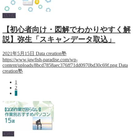
DATA
【初心者向け・図解でわかりやすく解
説】弥生「スキャンデータ取込」
2021年5月15日
Data creation塾
https://www.jawfish-paradise.com/wp-
content/uploads/8bcd7858aec376ff71dd0970bd30c69f.png
Data
creation塾
1
2
3
QGIS