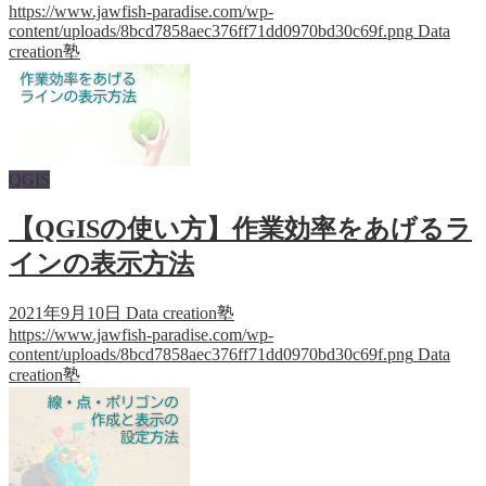
https://www.jawfish-paradise.com/wp-
content/uploads/8bcd7858aec376ff71dd0970bd30c69f.png
Data
creation塾
QGIS
【QGISの使い方】作業効率をあげるラ
インの表示方法
2021年9月10日
Data creation塾
https://www.jawfish-paradise.com/wp-
content/uploads/8bcd7858aec376ff71dd0970bd30c69f.png
Data
creation塾