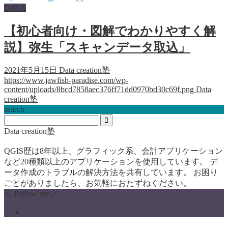
DATA
【初心者向け・図解でわかりやすく解
説】弥生「スキャンデータ取込」
2021年5月15日
Data creation塾
https://www.jawfish-paradise.com/wp-
content/uploads/8bcd7858aec376ff71dd0970bd30c69f.png
Data
creation塾
search
Data creation塾
QGIS歴は8年以上、グラフィック系、会計アプリケーション
など20種類以上のアプリケーションを使用しています。 デ
ータ作成のトラブルの解決方法を共有しています。 お困り
ごとがありましたら、お気軽におたずねください。
＼ Follow me ／